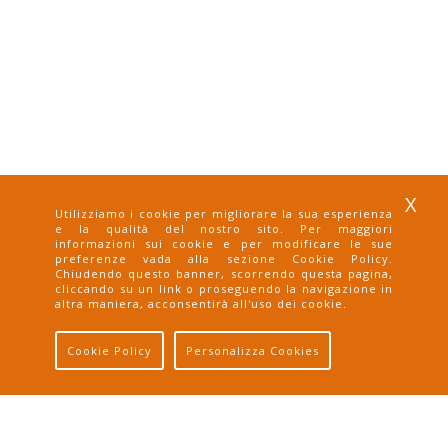
X
Utilizziamo i cookie per migliorare la sua esperienza
e la qualità del nostro sito. Per maggiori
informazioni sui cookie e per modificare le sue
preferenze vada alla sezione Cookie Policy.
Chiudendo questo banner, scorrendo questa pagina,
spedizione
pagamento
pagamento
cliccando su un link o proseguendo la navigazione in
altra maniera, acconsentirà all'uso dei cookie.
gratuita
con carta
paypal
Cookie Policy
Personalizza Cookies
Sconto del 3% se paghi con